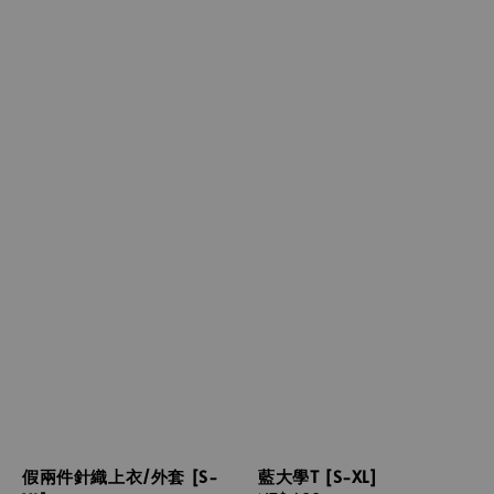
假兩件針織上衣/外套 [S-
藍大學T [S-XL]