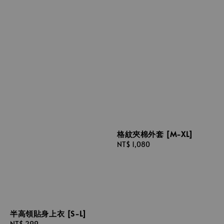
格紋夾棉外套 [M-XL]
Regular
NT$ 1,080
price
半高領貼身上衣 [S-L]
Regular
NT$ 299