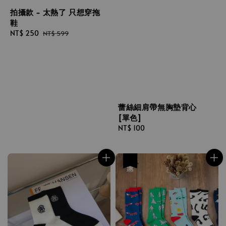
拍攝款 - 太熱了 只想穿拖
鞋
Sale
NT$ 250
Regular
NT$ 599
price
price
蕾絲細肩帶無胸墊背心
[單色]
Regular
NT$ 100
price
優惠