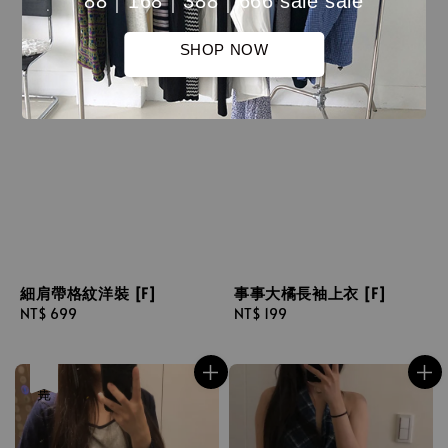
88｜168｜388｜666 sale sale
SHOP NOW
細肩帶格紋洋裝 [F]
事事大橘長袖上衣 [F]
Regular
NT$ 699
Regular
NT$ 199
price
price
售完