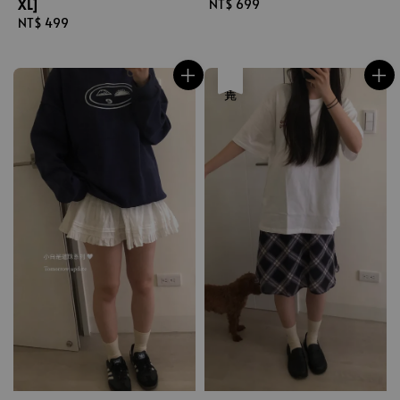
XL]
Regular
NT$ 699
Regular
NT$ 499
price
price
售完