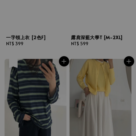
一字領上衣 [2色F]
露肩深藍大學T [M-2XL]
Regular
NT$ 399
Regular
NT$ 599
price
price
售完