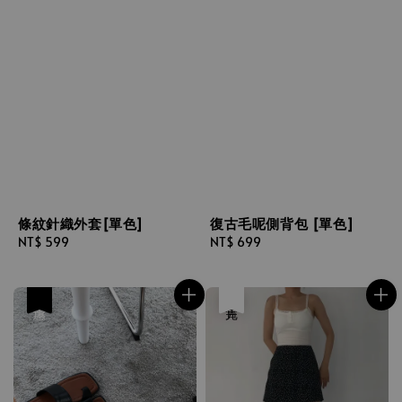
條紋針織外套[單色]
復古毛呢側背包 [單色]
Regular
NT$ 599
Regular
NT$ 699
price
price
優惠
售完