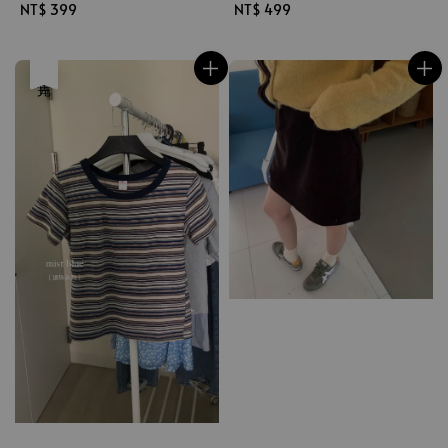
Regular
NT$ 399
Regular
NT$ 499
price
price
售完