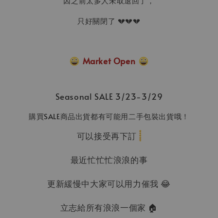
因之前太多人未取退回了，
只好關閉了 💔💔💔
Market Open
Seasonal SALE 3/23-3/29
購買SALE商品出貨都有可能用二手包裝出貨哦！
可以接受再下訂
最近忙忙忙浪浪的事
更新緩慢中大家可以用力催我 😂
立志給所有浪浪一個家 🏠