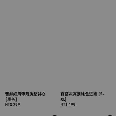
蕾絲細肩帶附胸墊背心
百搭灰高腰純色短裙 [S-
[單色]
XL]
Regular
NT$ 299
Regular
NT$ 499
price
price