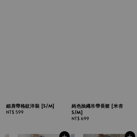
細肩帶格紋洋裝 [S/M]
純色抽繩吊帶長裙 [米杏
S/M]
Regular
NT$ 599
price
Regular
NT$ 699
price