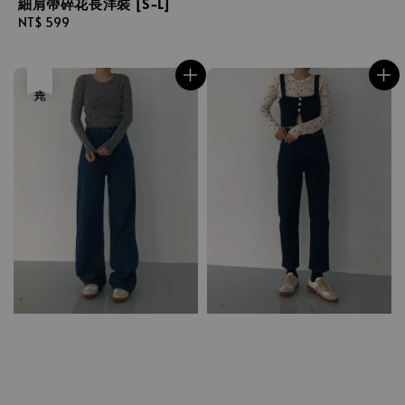
細肩帶碎花長洋裝 [S-L]
Regular
NT$ 599
price
售完