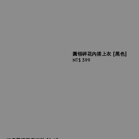
圓領碎花內搭上衣 [黑色]
Regular
NT$ 399
price