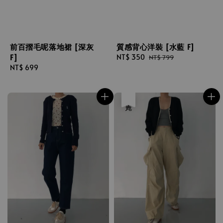
前百摺毛呢落地裙 [深灰
質感背心洋裝 [水藍 F]
F]
Sale
NT$ 350
Regular
NT$ 799
Regular
NT$ 699
price
price
price
售完