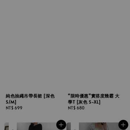
純色抽繩吊帶長裙 [深色
“限時優惠”實搭度幾霸 大
S/M]
學T [灰色 S-XL]
Regular
NT$ 699
Regular
NT$ 680
price
price
售完
售完