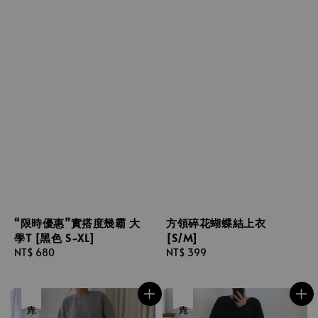
“限時優惠”實搭度幾霸 大
方領碎花蝴蝶結上衣
學T [黑色 S-XL]
[S/M]
Regular
NT$ 680
Regular
NT$ 399
price
price
售完
售完