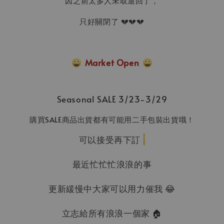
因之前太多人未取退回了，
只好關閉了 💔💔💔
Market Open
Seasonal SALE 3/23-3/29
購買SALE商品出貨都有可能用二手包裝出貨哦！
可以接受再下訂
最近忙忙忙浪浪的事
更新緩慢中大家可以用力催我 😂
立志給所有浪浪一個家 🏠