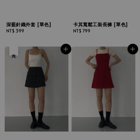
深藍針織外套 [單色]
卡其寬鬆工裝長褲 [單色]
Regular
NT$ 399
Regular
NT$ 799
price
price
售完