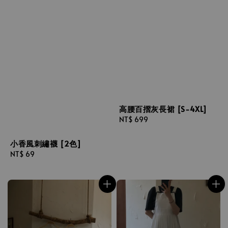
高腰百摺灰長裙 [S-4XL]
Regular
NT$ 699
price
小香風刺繡襪 [2色]
Regular
NT$ 69
price