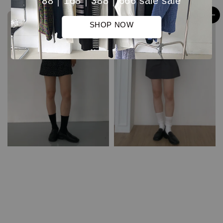
88｜168｜388｜666 sale sale
售完
SHOP NOW