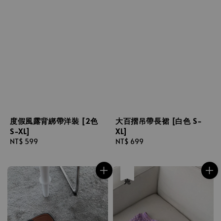
度假風露背綁帶洋裝 [2色
大百摺吊帶長裙 [白色 S-
S-XL]
XL]
Regular
NT$ 599
Regular
NT$ 699
price
price
售完