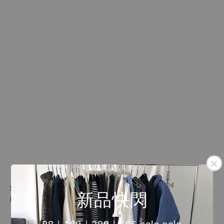
字母短版上衣 [S-L]
圓領蝴蝶結短版上衣 [單
新品快閃
色]
Regular
NT$ 599
price
Regular
NT$ 299
price