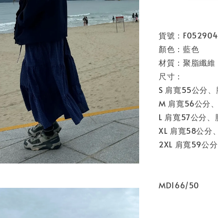
貨號：F052904
顏色：藍色
材質：聚脂纖維
尺寸：
S 肩寬55公分
M 肩寬56公分
L 肩寬57公分
XL 肩寬58公
2XL 肩寬59
MD166/50