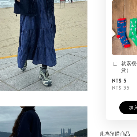
就素襪
貨）
NT$ 5
NT$ 35
加
此為預購商品