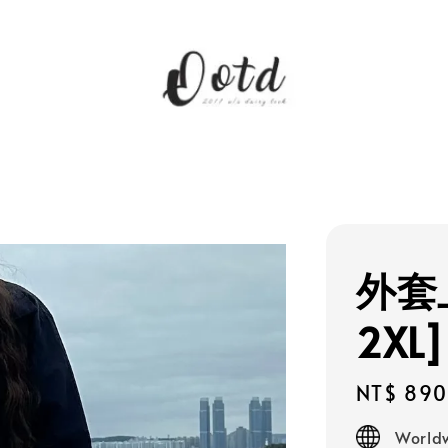
外套
2XL]
Regular
NT$ 890
price
Worldw