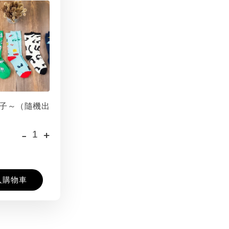
子～（隨機出
-
+
入購物車