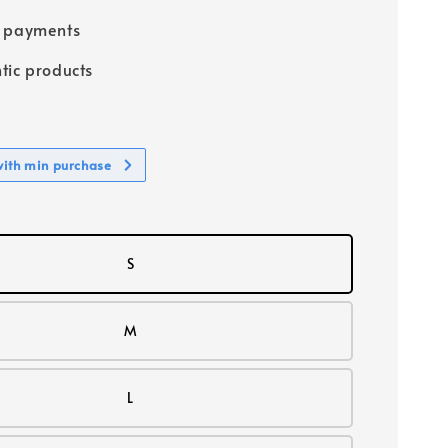
e payments
tic products
with min purchase
S
M
L