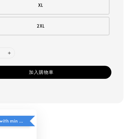
XL
2XL
加入購物車
$5 add on with min purchase