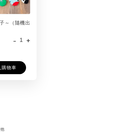
子～（隨機出
-
+
入購物車
其他