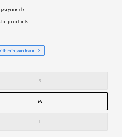
e payments
tic products
with min purchase
S
M
L