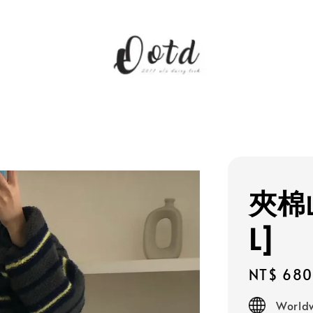
夾棉
L]
Regular
NT$ 680
price
Worldw