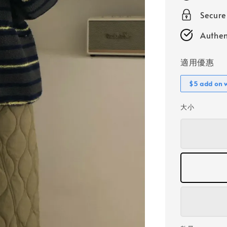
Secur
Authen
適用優惠
$5 add on 
大小