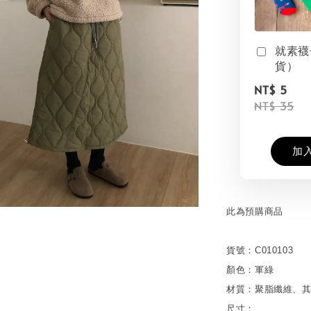
就素襪
貨）
NT$ 5
NT$ 35
加
此為預購商品
貨號：C010103
顏色：軍綠
材質：聚脂纖維、
尺寸：