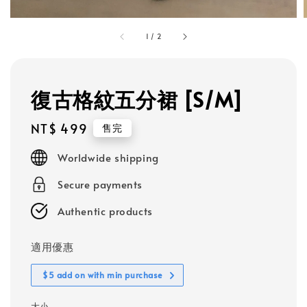
1
/
2
復古格紋五分裙 [S/M]
Regular
NT$ 499
售完
price
Worldwide shipping
Secure payments
Authentic products
適用優惠
$5 add on with min purchase
大小