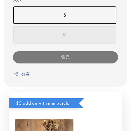
S
M
售完
分享
$5 add on with min purchase