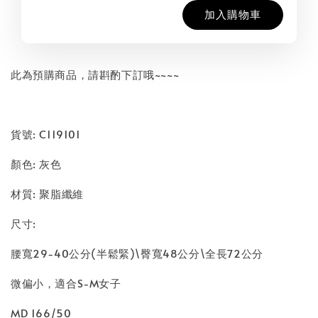
加入購物車
此為預購商品，請斟酌下訂哦~~~~
貨號: C119101
顏色: 灰色
材質: 聚脂纖維
尺寸:
腰寬29-40公分(半鬆緊)\臀寬48公分\全長72公分
微偏小，適合S-M女子
MD 166/50