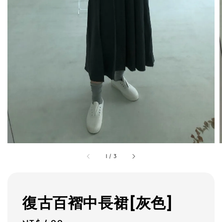
1
/
3
復古百褶中長裙[灰色]