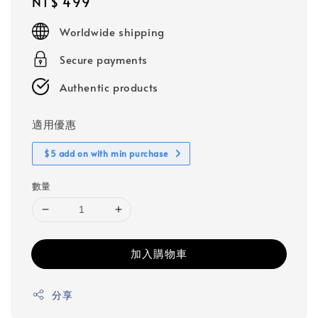
Regular
NT$ 499
price
Worldwide shipping
Secure payments
Authentic products
適用優惠
$5 add on with min purchase
數量
加入購物車
分享