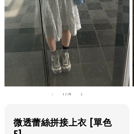
1
/
19
微透蕾絲拼接上衣 [單色
F]