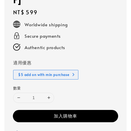
Regular
NT$ 599
price
Worldwide shipping
Secure payments
Authentic products
適用優惠
$5 add on with min purchase
數量
加入購物車