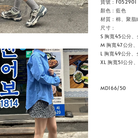
貨號：F052901
顏色：藍色
材質：棉、聚脂
尺寸：
S 胸寬45公分
M 胸寬47公分
L 胸寬49公分
XL 胸寬51公
MD166/50