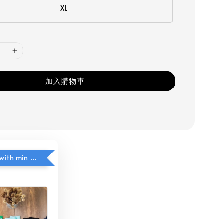
XL
加入購物車
$5 add on with min purchase