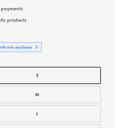
e payments
tic products
with min purchase
S
M
L