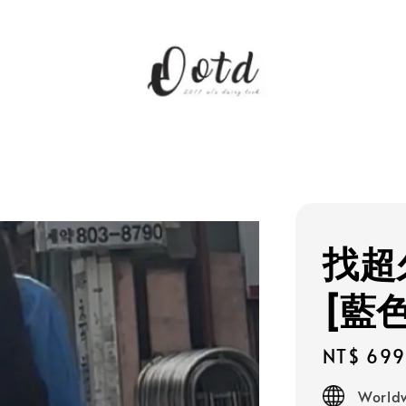
找超
[藍色
Regular
NT$ 699
price
Worldw