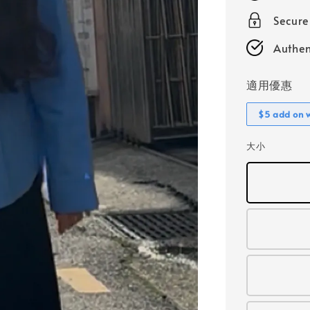
Secur
Authen
適用優惠
$5 add on 
大小