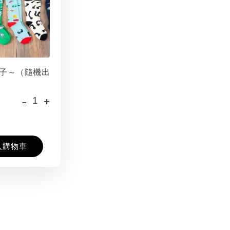
子～（隨機出
-
+
入購物車