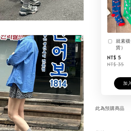
就素襪
貨）
NT$ 5
NT$ 35
加
此為預購商品