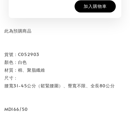
加入購物車
此為預購商品
貨號：C052903
顏色：白色
材質：棉、聚脂纖維
尺寸：
腰寬31-45公分（鬆緊腰圍）、臀寬不限、全長80公分
MD166/50