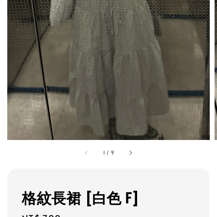
1
/
9
格紋長裙 [白色 F]