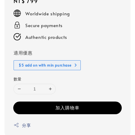
Regular
NT$ 799
price
Worldwide shipping
Secure payments
Authentic products
適用優惠
$5 add on with min purchase
數量
加入購物車
分享