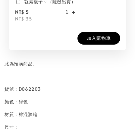
就素襪子～（隨機出貨）
-
+
NT$ 5
NT$ 35
加入購物車
此為預購商品。
貨號：D062203
顏色：綠色
材質：棉混滌綸
尺寸：