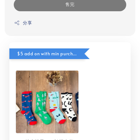
售完
分享
$5 add on with min purchase