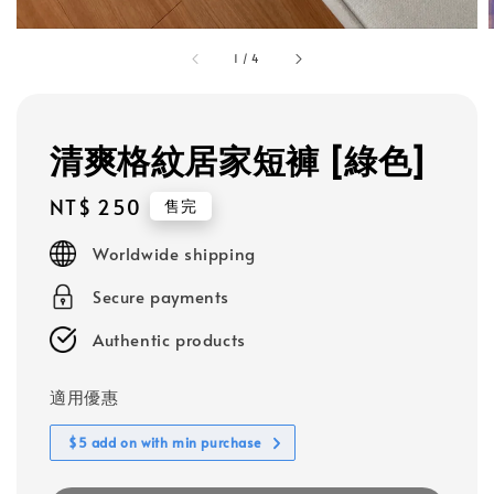
1
/
4
清爽格紋居家短褲 [綠色]
Regular
NT$ 250
售完
price
Worldwide shipping
Secure payments
Authentic products
適用優惠
$5 add on with min purchase