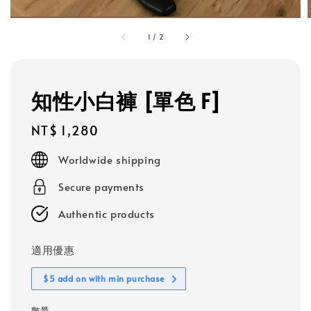
1
/
2
知性小白褲 [單色 F]
Regular
NT$ 1,280
price
Worldwide shipping
Secure payments
Authentic products
適用優惠
$5 add on with min purchase
數量