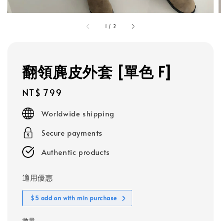
1
/
2
翻領麂皮外套 [單色 F]
Regular
NT$ 799
price
Worldwide shipping
Secure payments
Authentic products
適用優惠
$5 add on with min purchase
數量