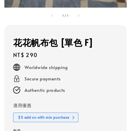
1
/
1
花花帆布包 [單色 F]
Regular
NT$ 290
price
Worldwide shipping
Secure payments
Authentic products
適用優惠
$5 add on with min purchase
數量