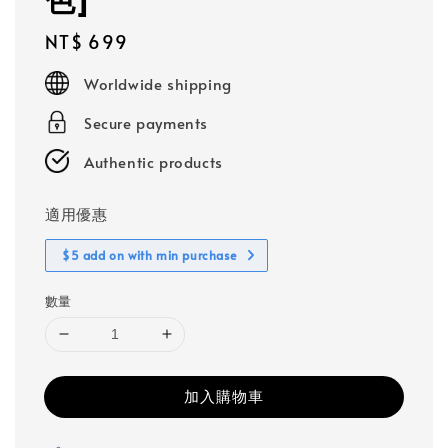
Regular
NT$ 699
price
Worldwide shipping
Secure payments
Authentic products
適用優惠
$5 add on with min purchase
數量
加入購物車