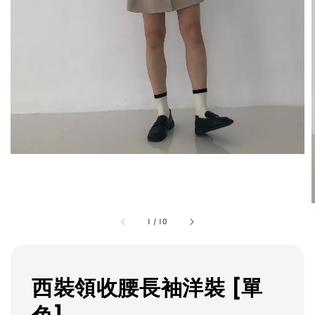
1
/
10
西裝領收腰長袖洋裝 [單
色]