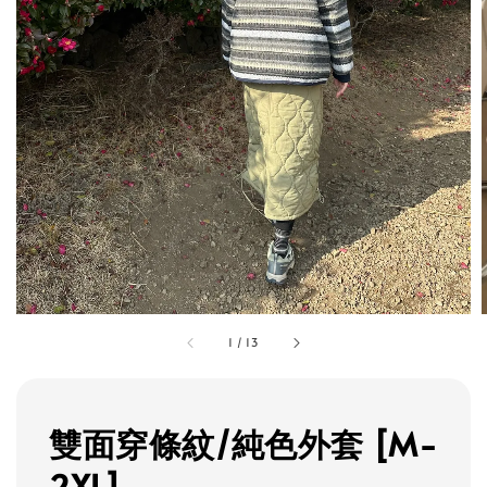
1
/
13
雙面穿條紋/純色外套 [M-
2XL]