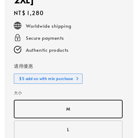
Regular
NT$ 1,280
price
Worldwide shipping
Secure payments
Authentic products
適用優惠
$5 add on with min purchase
大小
M
L