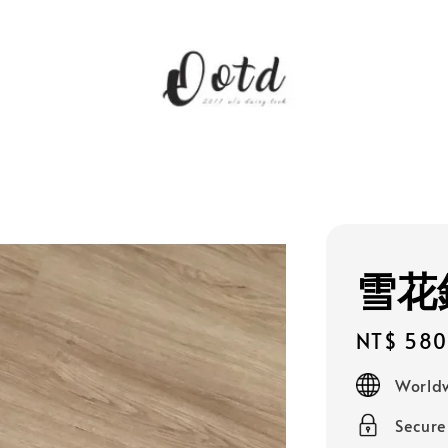
雪花
Regular
NT$ 580
price
Worldw
Secur