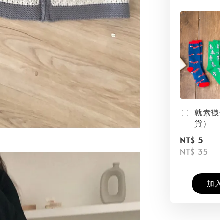
就素襪
貨）
NT$ 5
NT$ 35
加