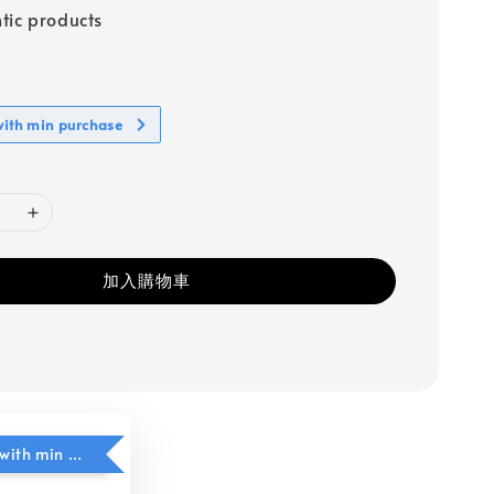
tic products
with min purchase
加入購物車
$5 add on with min purchase