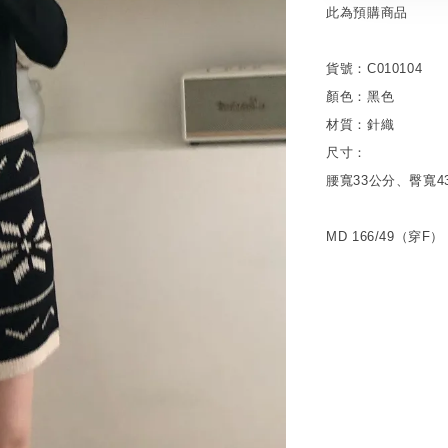
此為預購商品
貨號：C010104
顏色：黑色
材質：針織
尺寸：
腰寬33公分、臀寬4
MD 166/49（穿F）