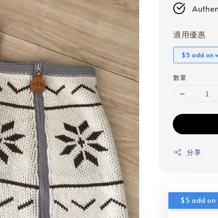
Authen
適用優惠
$5 add on 
數量
分享