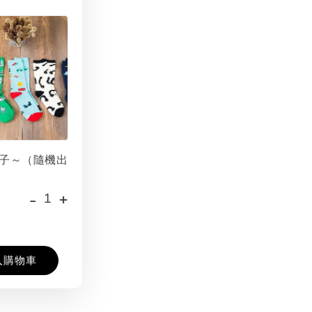
子～（隨機出
-
+
入購物車