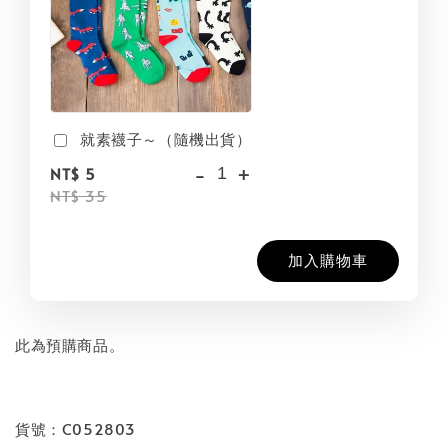
就素襪子～（隨機出貨）
-
+
NT$ 5
NT$ 35
加入購物車
此為預購商品。
貨號：C052803