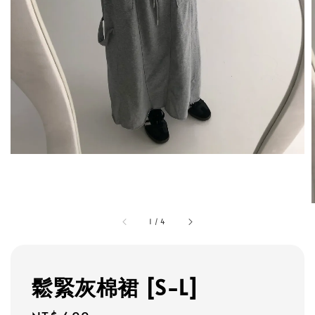
1
/
4
鬆緊灰棉裙 [S-L]