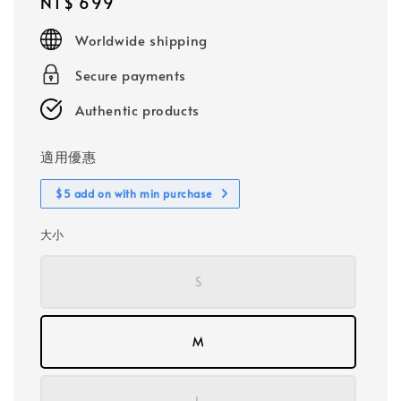
Regular
NT$ 699
price
Worldwide shipping
Secure payments
Authentic products
適用優惠
$5 add on with min purchase
大小
S
M