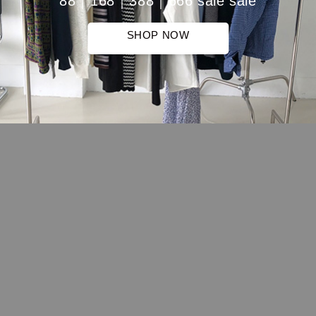
88｜168｜388｜666 sale sale
SHOP NOW