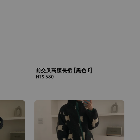
前交叉高腰長裙 [黑色 F]
Regular
NT$ 580
price