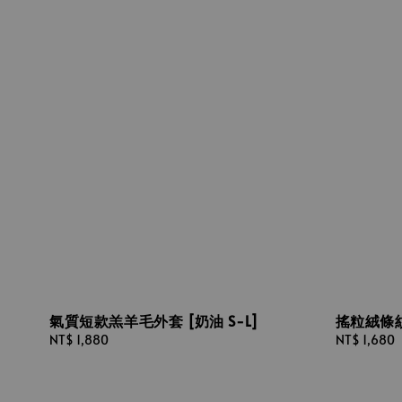
氣質短款羔羊毛外套 [奶油 S-L]
搖粒絨條紋外
Regular
NT$ 1,880
Regular
NT$ 1,680
price
price