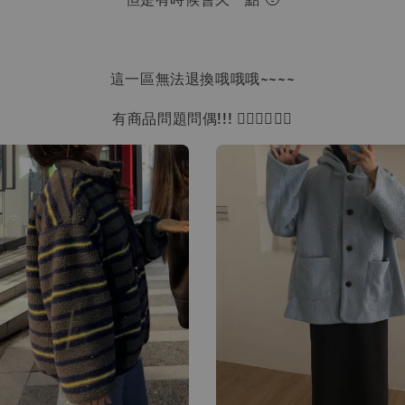
這一區無法退換哦哦哦~~~~
有商品問題問偶!!! 🙋‍♀🙋‍♀🙋‍♀