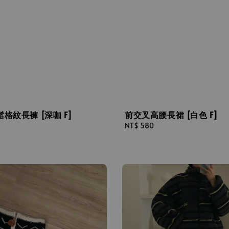
格紋長褲 [深咖 F]
前交叉高腰長裙 [白色 F]
Regular
NT$ 580
price