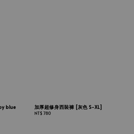
 blue
加厚超修身西裝褲 [灰色 S-XL]
Regular
NT$ 780
price