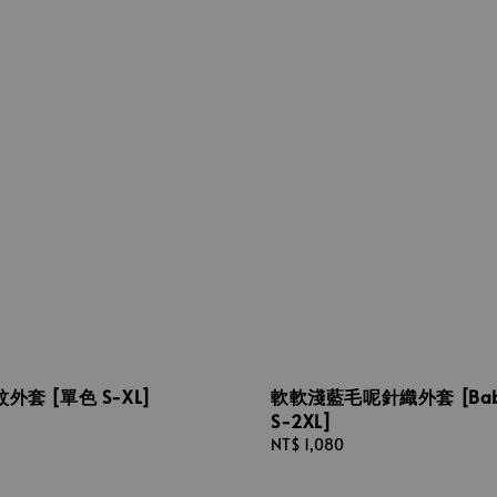
軟軟淺藍毛呢針織外套 [Baby
套 [單色 S-XL]
S-2XL]
Regular
NT$ 1,080
price